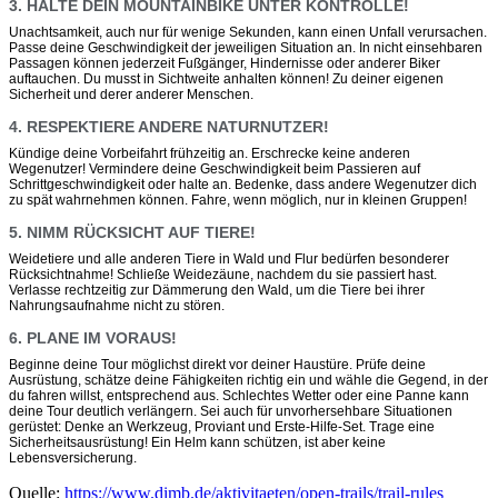
3. HALTE DEIN MOUNTAINBIKE UNTER KONTROLLE!
Unachtsamkeit, auch nur für wenige Sekunden, kann einen Unfall verursachen.
Passe deine Geschwindigkeit der jeweiligen Situation an. In nicht einsehbaren
Passagen können jederzeit Fußgänger, Hindernisse oder anderer Biker
auftauchen. Du musst in Sichtweite anhalten können! Zu deiner eigenen
Sicherheit und derer anderer Menschen.
4. RESPEKTIERE ANDERE NATURNUTZER!
Kündige deine Vorbeifahrt frühzeitig an. Erschrecke keine anderen
Wegenutzer! Vermindere deine Geschwindigkeit beim Passieren auf
Schrittgeschwindigkeit oder halte an. Bedenke, dass andere Wegenutzer dich
zu spät wahrnehmen können. Fahre, wenn möglich, nur in kleinen Gruppen!
5. NIMM RÜCKSICHT AUF TIERE!
Weidetiere und alle anderen Tiere in Wald und Flur bedürfen besonderer
Rücksichtnahme! Schließe Weidezäune, nachdem du sie passiert hast.
Verlasse rechtzeitig zur Dämmerung den Wald, um die Tiere bei ihrer
Nahrungsaufnahme nicht zu stören.
6. PLANE IM VORAUS!
Beginne deine Tour möglichst direkt vor deiner Haustüre. Prüfe deine
Ausrüstung, schätze deine Fähigkeiten richtig ein und wähle die Gegend, in der
du fahren willst, entsprechend aus. Schlechtes Wetter oder eine Panne kann
deine Tour deutlich verlängern. Sei auch für unvorhersehbare Situationen
gerüstet: Denke an Werkzeug, Proviant und Erste-Hilfe-Set. Trage eine
Sicherheitsausrüstung! Ein Helm kann schützen, ist aber keine
Lebensversicherung.
Quelle:
https://www.dimb.de/aktivitaeten/open-trails/trail-rules