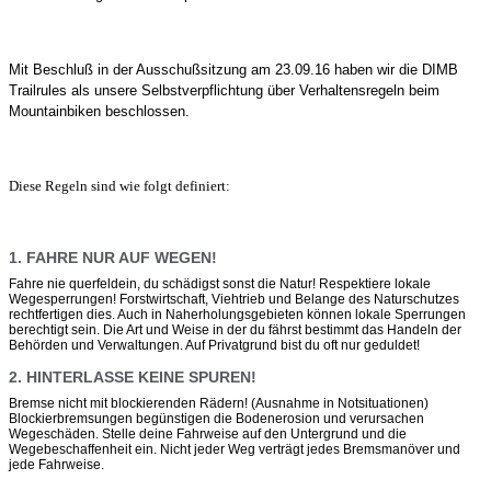
Mit Beschluß in der Ausschußsitzung am 23.09.16 haben wir die DIMB
Trailrules als unsere Selbstverpflichtung über Verhaltensregeln beim
Mountainbiken beschlossen.
Diese Regeln sind wie folgt definiert:
1. FAHRE NUR AUF WEGEN!
Fahre nie querfeldein, du schädigst sonst die Natur! Respektiere lokale
Wegesperrungen! Forstwirtschaft, Viehtrieb und Belange des Naturschutzes
rechtfertigen dies. Auch in Naherholungsgebieten können lokale Sperrungen
berechtigt sein. Die Art und Weise in der du fährst bestimmt das Handeln der
Behörden und Verwaltungen. Auf Privatgrund bist du oft nur geduldet!
2. HINTERLASSE KEINE SPUREN!
Bremse nicht mit blockierenden Rädern! (Ausnahme in Notsituationen)
Blockierbremsungen begünstigen die Bodenerosion und verursachen
Wegeschäden. Stelle deine Fahrweise auf den Untergrund und die
Wegebeschaffenheit ein. Nicht jeder Weg verträgt jedes Bremsmanöver und
jede Fahrweise.